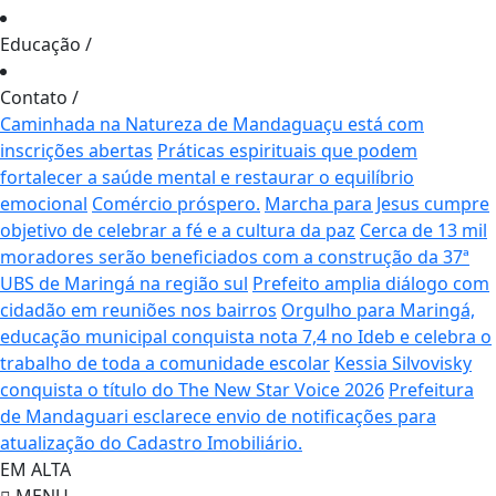
Educação
/
Contato
/
Caminhada na Natureza de Mandaguaçu está com
inscrições abertas
Práticas espirituais que podem
fortalecer a saúde mental e restaurar o equilíbrio
emocional
Comércio próspero.
Marcha para Jesus cumpre
objetivo de celebrar a fé e a cultura da paz
Cerca de 13 mil
moradores serão beneficiados com a construção da 37ª
UBS de Maringá na região sul
Prefeito amplia diálogo com
cidadão em reuniões nos bairros
Orgulho para Maringá,
educação municipal conquista nota 7,4 no Ideb e celebra o
trabalho de toda a comunidade escolar
Kessia Silvovisky
conquista o título do The New Star Voice 2026
Prefeitura
de Mandaguari esclarece envio de notificações para
atualização do Cadastro Imobiliário.
EM ALTA
MENU