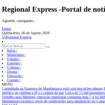
Regional Express -Portal de not
Aguarde, carregando...
Entrar
Quinta-feira, 06 de Agosto 2026
Início
/
Municípios
/
Estados
/
Esportes
/
Colunas
/
Donna
/
Educação
/
Contato
/
MENU
Caminhada na Natureza de Mandaguaçu está com inscrições abertas
objetivo de celebrar a fé e a cultura da paz
Cerca de 13 mil moradores
Orgulho para Maringá, educação municipal conquista nota 7,4 no Ideb
Mandaguari esclarece envio de notificações para atualização do Cadas