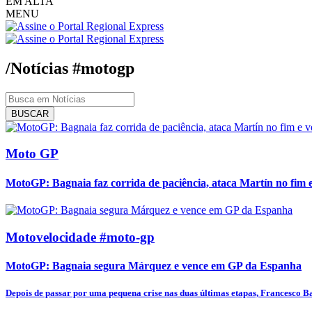
EM ALTA
MENU
/Notícias
#motogp
BUSCAR
Moto GP
MotoGP: Bagnaia faz corrida de paciência, ataca Martín no fim 
Motovelocidade #moto-gp
MotoGP: Bagnaia segura Márquez e vence em GP da Espanha
Depois de passar por uma pequena crise nas duas últimas etapas, Francesco Ba