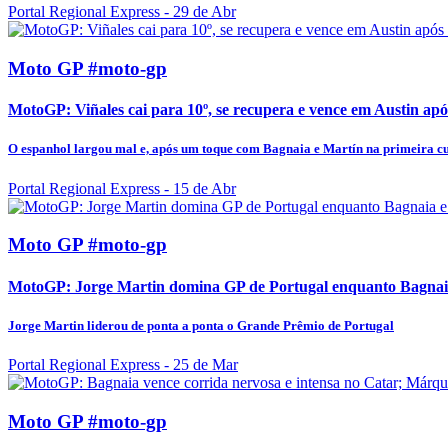
Portal Regional Express
- 29 de Abr
Moto GP #moto-gp
MotoGP: Viñales cai para 10º, se recupera e vence em Austin a
O espanhol largou mal e, após um toque com Bagnaia e Martín na primeira cur
Portal Regional Express
- 15 de Abr
Moto GP #moto-gp
MotoGP: Jorge Martin domina GP de Portugal enquanto Bagnai
Jorge Martin liderou de ponta a ponta o Grande Prêmio de Portugal
Portal Regional Express
- 25 de Mar
Moto GP #moto-gp