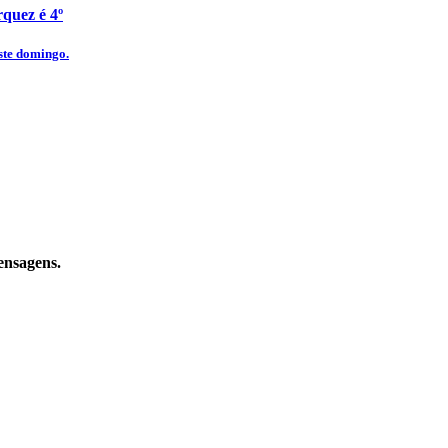
quez é 4º
ste domingo.
ensagens.