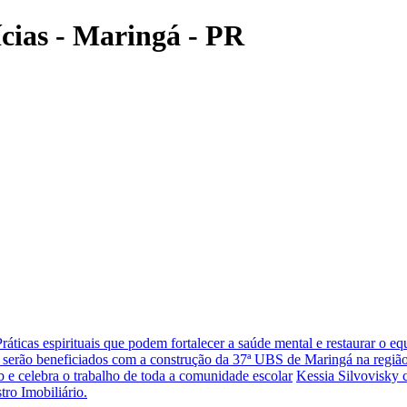
ícias - Maringá - PR
Práticas espirituais que podem fortalecer a saúde mental e restaurar o eq
 serão beneficiados com a construção da 37ª UBS de Maringá na região
 e celebra o trabalho de toda a comunidade escolar
Kessia Silvovisky 
tro Imobiliário.