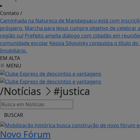
Contato
/
Caminhada na Natureza de Mandaguaçu está com inscriçõ
próspero.
Marcha para Jesus cumpre objetivo de celebrar a 
região sul
Prefeito amplia diálogo com cidadão em reuniõe
comunidade escolar
Kessia Silvovisky conquista o título d
Imobiliário.
EM ALTA
MENU
/Notícias
#justica
BUSCAR
Novo Fórum