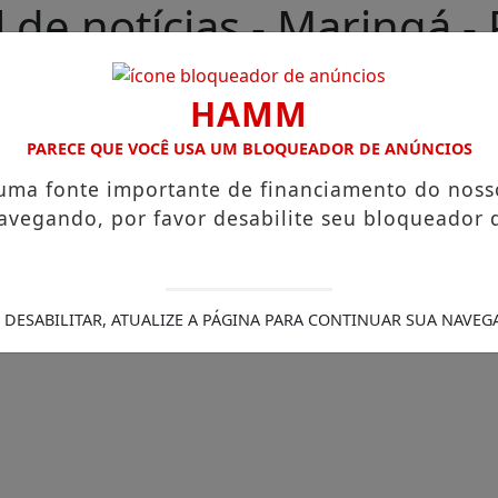
 de notícias - Maringá -
HAMM
PARECE QUE VOCÊ USA UM BLOQUEADOR DE ANÚNCIOS
 uma fonte importante de financiamento do noss
avegando, por favor desabilite seu bloqueador 
 DESABILITAR, ATUALIZE A PÁGINA PARA CONTINUAR SUA NAVEG