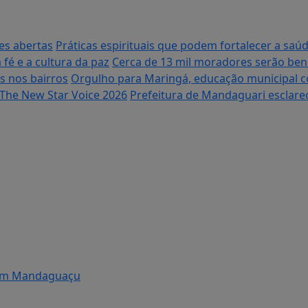
es abertas
Práticas espirituais que podem fortalecer a saú
fé e a cultura da paz
Cerca de 13 mil moradores serão ben
s nos bairros
Orgulho para Maringá, educação municipal con
o The New Star Voice 2026
Prefeitura de Mandaguari esclarec