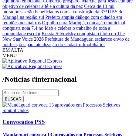
equilíbrio emocional
Comércio próspero.
Marcha para Jesus cumpre
objetivo de celebrar a fé e a cultura da paz
Cerca de 13 mil
moradores serão beneficiados com a construção da 37ª UBS de
Maringá na região sul
Prefeito amplia diálogo com cidadão em
reuniões nos bairros
Orgulho para Maringá, educação municipal
conquista nota 7,4 no Ideb e celebra o trabalho de toda a
comunidade escolar
Kessia Silvovisky conquista o título do The
New Star Voice 2026
Prefeitura de Mandaguari esclarece envio de
notificações para atualização do Cadastro Imobiliário.
EM ALTA
MENU
/Notícias
#internacional
BUSCAR
Convocados PSS
Mandaguari convoca 13 aprovados em Processos Seletivos