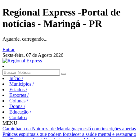
Regional Express -Portal de
notícias - Maringá - PR
Aguarde, carregando...
Entrar
Sexta-feira, 07 de Agosto 2026
Início
/
Municípios
/
Estados
/
Esportes
/
Colunas
/
Donna
/
Educação
/
Contato
/
MENU
Caminhada na Natureza de Mandaguaçu está com inscrições abertas
Práticas espirituais que podem fortalecer a saúde mental e restaurar o