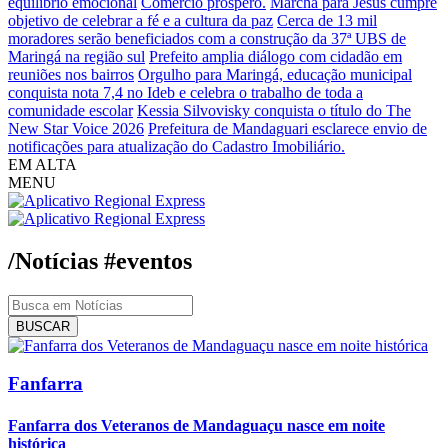
equilíbrio emocional
Comércio próspero.
Marcha para Jesus cumpre
objetivo de celebrar a fé e a cultura da paz
Cerca de 13 mil
moradores serão beneficiados com a construção da 37ª UBS de
Maringá na região sul
Prefeito amplia diálogo com cidadão em
reuniões nos bairros
Orgulho para Maringá, educação municipal
conquista nota 7,4 no Ideb e celebra o trabalho de toda a
comunidade escolar
Kessia Silvovisky conquista o título do The
New Star Voice 2026
Prefeitura de Mandaguari esclarece envio de
notificações para atualização do Cadastro Imobiliário.
EM ALTA
MENU
/Notícias
#eventos
BUSCAR
Fanfarra
Fanfarra dos Veteranos de Mandaguaçu nasce em noite
histórica