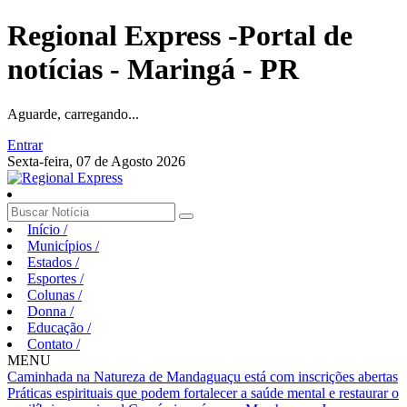
Regional Express -Portal de
notícias - Maringá - PR
Aguarde, carregando...
Entrar
Sexta-feira, 07 de Agosto 2026
Início
/
Municípios
/
Estados
/
Esportes
/
Colunas
/
Donna
/
Educação
/
Contato
/
MENU
Caminhada na Natureza de Mandaguaçu está com inscrições abertas
Práticas espirituais que podem fortalecer a saúde mental e restaurar o