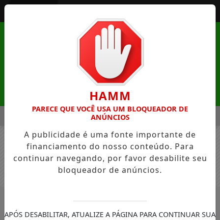
Entrar
HAMM
PARECE QUE VOCÊ USA UM BLOQUEADOR DE
MENU
A NA NATUREZA DE MANDAGUAÇU ESTÁ COM INSCRIÇÕES AB
ANÚNCIOS
A publicidade é uma fonte importante de
EM ALTA
financiamento do nosso conteúdo. Para
continuar navegando, por favor desabilite seu
bloqueador de anúncios.
APÓS DESABILITAR, ATUALIZE A PÁGINA PARA CONTINUAR SUA