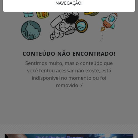
NAVEGAÇÃO!
CONTEÚDO NÃO ENCONTRADO!
Sentimos muito, mas o conteúdo que
você tentou acessar não existe, está
indisponível no momento ou foi
removido :/