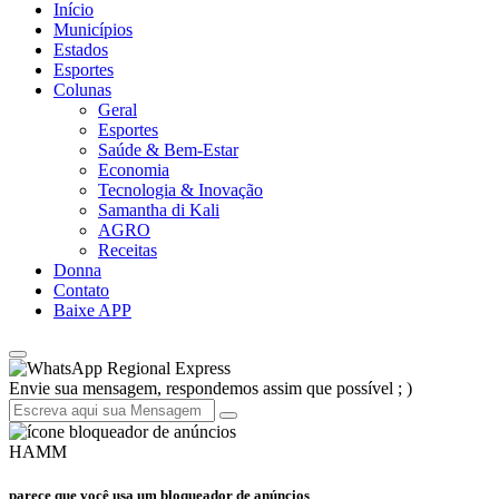
Início
Municípios
Estados
Esportes
Colunas
Geral
Esportes
Saúde & Bem-Estar
Economia
Tecnologia & Inovação
Samantha di Kali
AGRO
Receitas
Donna
Contato
Baixe APP
Regional Express
Envie sua mensagem, respondemos assim que possível ; )
HAMM
parece que você usa um bloqueador de anúncios