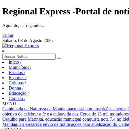
Regional Express -Portal de not
Aguarde, carregando...
Entrar
Sábado, 08 de Agosto 2026
Início
/
Municípios
/
Estados
/
Esportes
/
Colunas
/
Donna
/
Educação
/
Contato
/
MENU
Caminhada na Natureza de Mandaguaçu está com inscrições abertas
objetivo de celebrar a fé e a cultura da paz
Cerca de 13 mil moradores
Orgulho para Maringá, educação municipal conquista nota 7,4 no Ideb
Mandaguari esclarece envio de notificações para atualização do Cadas