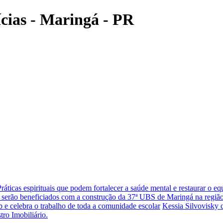
ícias - Maringá - PR
Práticas espirituais que podem fortalecer a saúde mental e restaurar o eq
 serão beneficiados com a construção da 37ª UBS de Maringá na região
 e celebra o trabalho de toda a comunidade escolar
Kessia Silvovisky 
tro Imobiliário.