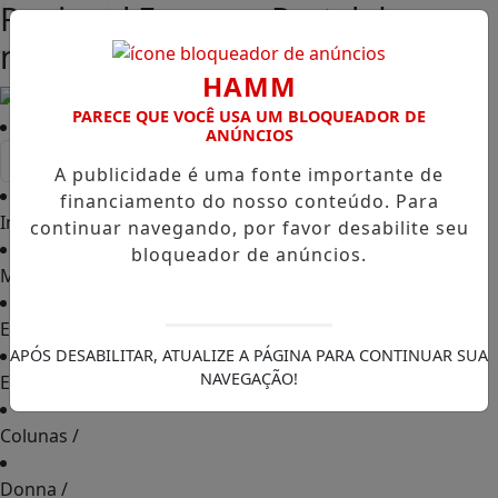
Regional Express -Portal de
Entrar
notícias - Maringá - PR
HAMM
PARECE QUE VOCÊ USA UM BLOQUEADOR DE
ANÚNCIOS
A publicidade é uma fonte importante de
financiamento do nosso conteúdo. Para
Início
/
continuar navegando, por favor desabilite seu
bloqueador de anúncios.
Municípios
/
Estados
/
APÓS DESABILITAR, ATUALIZE A PÁGINA PARA CONTINUAR SUA
NAVEGAÇÃO!
Esportes
/
Colunas
/
Donna
/