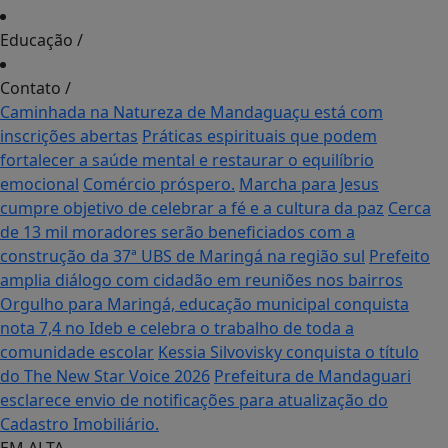
Educação
/
Contato
/
Caminhada na Natureza de Mandaguaçu está com
inscrições abertas
Práticas espirituais que podem
fortalecer a saúde mental e restaurar o equilíbrio
emocional
Comércio próspero.
Marcha para Jesus
cumpre objetivo de celebrar a fé e a cultura da paz
Cerca
de 13 mil moradores serão beneficiados com a
construção da 37ª UBS de Maringá na região sul
Prefeito
amplia diálogo com cidadão em reuniões nos bairros
Orgulho para Maringá, educação municipal conquista
nota 7,4 no Ideb e celebra o trabalho de toda a
comunidade escolar
Kessia Silvovisky conquista o título
do The New Star Voice 2026
Prefeitura de Mandaguari
esclarece envio de notificações para atualização do
Cadastro Imobiliário.
EM ALTA