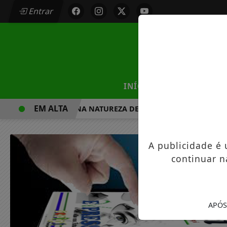
Entrar
/
INÍCIO
MUNICÍPIOS
EM ALTA
CAMINHADA NA NATUREZA DE MANDAGUAÇU ESTÁ COM I
A publicidade é
continuar n
APÓS