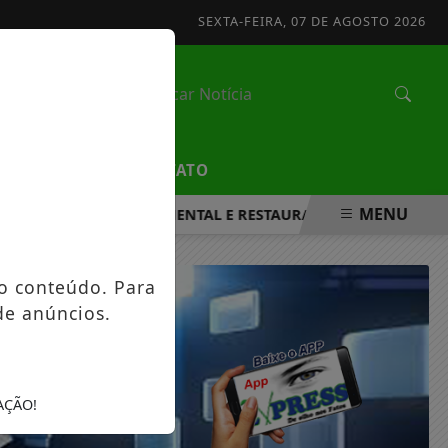
SEXTA-FEIRA, 07 DE AGOSTO 2026
/
EDUCAÇÃO
CONTATO
MENU
ORTALECER A SAÚDE MENTAL E RESTAURAR O EQUILÍBRIO EM
o conteúdo. Para
de anúncios.
AÇÃO!