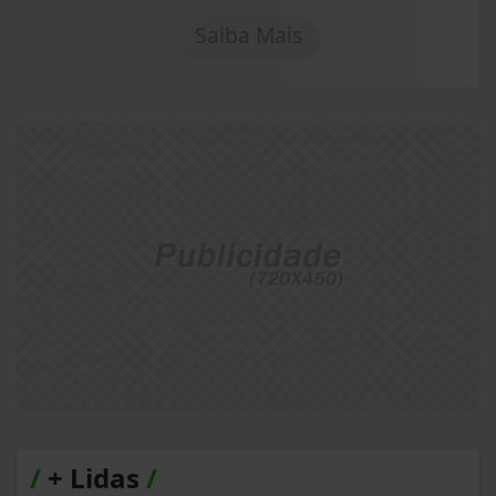
Saiba Mais
/
+ Lidas
/