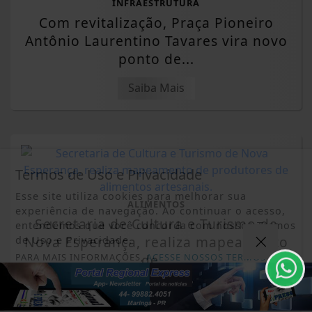
INFRAESTRUTURA
Com revitalização, Praça Pioneiro
Antônio Laurentino Tavares vira novo
ponto de...
Saiba Mais
Termos de Uso e Privacidade
Esse site utiliza cookies para melhorar sua
ALIMENTOS
experiência de navegação. Ao continuar o acesso,
Secretaria de Cultura e Turismo de
entendemos que você concorda com nossos Termos
Nova Esperança, realiza mapeamento
de Uso e Privacidade.
PARA MAIS INFORMAÇÕES,
ACESSE NOSSOS TERMOS
de...
CLICANDO AQUI
Saiba Mais
PROSSEGUIR