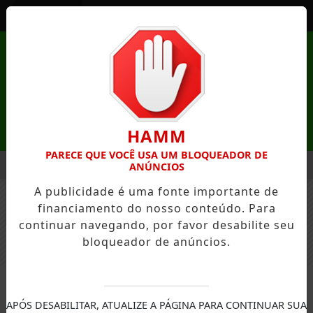
Entrar
HAMM
PARECE QUE VOCÊ USA UM BLOQUEADOR DE
MENU
REZA DE MANDAGUAÇU ESTÁ COM INSCRIÇÕES ABERTAS
P
ANÚNCIOS
A publicidade é uma fonte importante de
EM ALTA
financiamento do nosso conteúdo. Para
FECHAR
continuar navegando, por favor desabilite seu
bloqueador de anúncios.
ESTADOS
APÓS DESABILITAR, ATUALIZE A PÁGINA PARA CONTINUAR SUA
Santa Catarina e Nazaré,