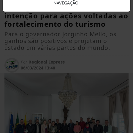
NAVEGAÇÃO!
Portugal, assinam termo de
intenção para ações voltadas ao
fortalecimento do turismo
Para o governador Jorginho Mello, os
ganhos são positivos e projetam o
estado em várias partes do mundo.
Por
Regional Express
06/03/2024 13:40