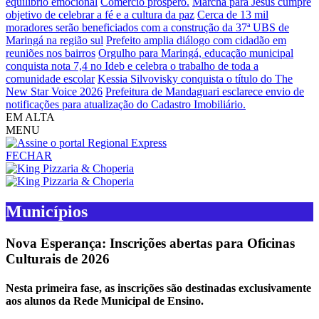
equilíbrio emocional
Comércio próspero.
Marcha para Jesus cumpre
objetivo de celebrar a fé e a cultura da paz
Cerca de 13 mil
moradores serão beneficiados com a construção da 37ª UBS de
Maringá na região sul
Prefeito amplia diálogo com cidadão em
reuniões nos bairros
Orgulho para Maringá, educação municipal
conquista nota 7,4 no Ideb e celebra o trabalho de toda a
comunidade escolar
Kessia Silvovisky conquista o título do The
New Star Voice 2026
Prefeitura de Mandaguari esclarece envio de
notificações para atualização do Cadastro Imobiliário.
EM ALTA
MENU
FECHAR
Municípios
Nova Esperança: Inscrições abertas para Oficinas
Culturais de 2026
Nesta primeira fase, as inscrições são destinadas exclusivamente
aos alunos da Rede Municipal de Ensino.