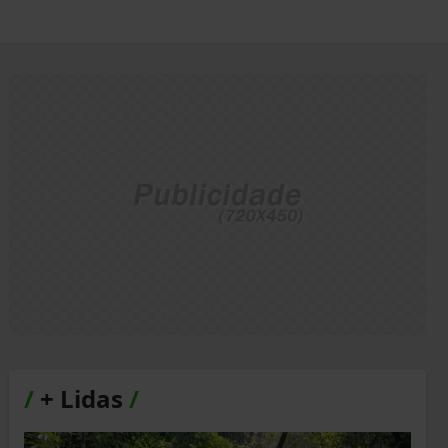
/
+ Lidas
/