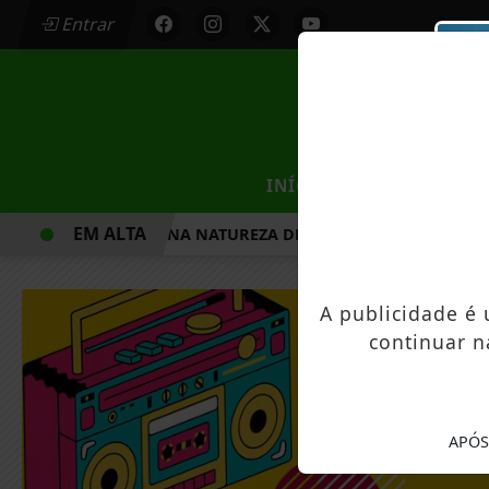
Entrar
/
INÍCIO
MUNICÍPIOS
EM ALTA
CAMINHADA NA NATUREZA DE MANDAGUAÇU ESTÁ COM INS
A publicidade é
continuar n
APÓS