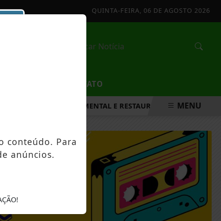
QUINTA-FEIRA, 06 DE AGOSTO 2026
/
EDUCAÇÃO
CONTATO
MENU
TALECER A SAÚDE MENTAL E RESTAURAR O EQUILÍBRIO EMOCI
o conteúdo. Para
de anúncios.
CHAR
AÇÃO!