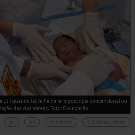
e útil quando há falha da laringoscopia convencional ou
zação das vias aéreas. Foto: Divulgação
A-
A+
IMPRIMIR
REPORTAR ERROS