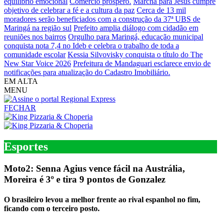
equilíbrio emocional
Comércio próspero.
Marcha para Jesus cumpre
objetivo de celebrar a fé e a cultura da paz
Cerca de 13 mil
moradores serão beneficiados com a construção da 37ª UBS de
Maringá na região sul
Prefeito amplia diálogo com cidadão em
reuniões nos bairros
Orgulho para Maringá, educação municipal
conquista nota 7,4 no Ideb e celebra o trabalho de toda a
comunidade escolar
Kessia Silvovisky conquista o título do The
New Star Voice 2026
Prefeitura de Mandaguari esclarece envio de
notificações para atualização do Cadastro Imobiliário.
EM ALTA
MENU
FECHAR
Esportes
Moto2: Senna Agius vence fácil na Austrália,
Moreira é 3º e tira 9 pontos de Gonzalez
O brasileiro levou a melhor frente ao rival espanhol no fim,
ficando com o terceiro posto.