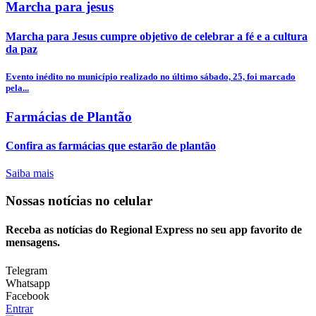
Marcha para jesus
Marcha para Jesus cumpre objetivo de celebrar a fé e a cultura
da paz
Evento inédito no município realizado no último sábado, 25, foi marcado
pela...
Farmácias de Plantão
Confira as farmácias que estarão de plantão
Saiba mais
Nossas notícias
no celular
Receba as notícias do Regional Express no seu app favorito de
mensagens.
Telegram
Whatsapp
Facebook
Entrar