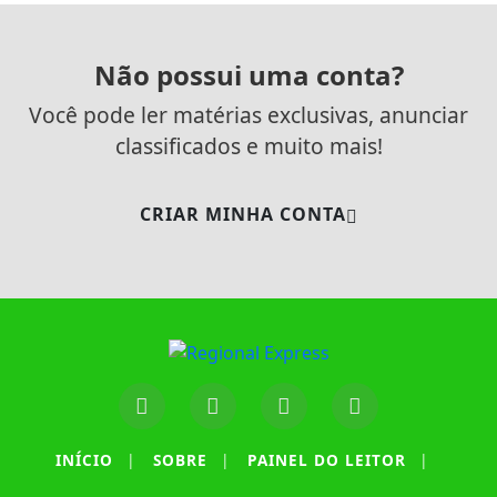
Não possui uma conta?
Você pode ler matérias exclusivas, anunciar
classificados e muito mais!
CRIAR MINHA CONTA
Termos de Uso e Privacidade
INÍCIO
|
SOBRE
|
PAINEL DO LEITOR
|
Esse site utiliza cookies para melhorar sua
experiência de navegação. Ao continuar o acesso,