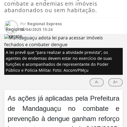
combate a endemias em imóveis
abandonados ou sem habitação.
Por
Regional Express
17/04/2025 15:24
A lei prevê que “para realizar a atividade prevista”, os
agentes de endemias devem estar no exercício de suas
funções e acompanhados de representante do Poder
Público e Policia Militar. Foto: Ascom/PMçu
A-
A+
As ações já aplicadas pela Prefeitura
de Mandaguaçu no combate e
prevenção à dengue ganham reforço