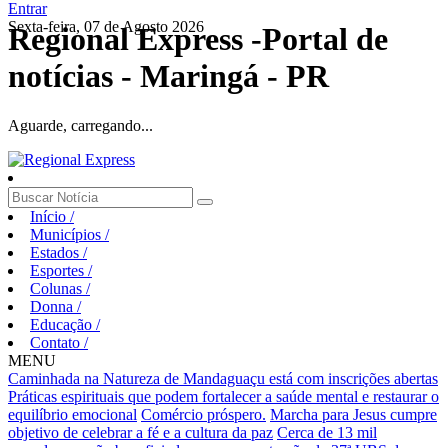
Entrar
Sexta-feira, 07 de Agosto 2026
Regional Express -Portal de
notícias - Maringá - PR
Aguarde, carregando...
Início
/
Municípios
/
Estados
/
Esportes
/
Colunas
/
Donna
/
Educação
/
Contato
/
MENU
Caminhada na Natureza de Mandaguaçu está com inscrições abertas
Práticas espirituais que podem fortalecer a saúde mental e restaurar o
equilíbrio emocional
Comércio próspero.
Marcha para Jesus cumpre
objetivo de celebrar a fé e a cultura da paz
Cerca de 13 mil