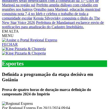
moradores serão beneficiados com a construção da 37ª UBS de
Maringá na região sul
Prefeito amplia diálogo com cidadão em
reuniões nos bairros
Orgulho para Maringá, educação municipal
conquista nota 7,4 no Ideb e celebra o trabalho de toda a
comunidade escolar
Kessia Silvovisky conquista o título do The
New Star Voice 2026
Prefeitura de Mandaguari esclarece envio de
notificações para atualização do Cadastro Imobiliário.
EM ALTA
MENU
FECHAR
Esportes
Definida a programação da etapa decisiva em
Goiânia
Prova de quatro horas de duração marca definição do
campeonato 2024 do Império
Por
Regional Express
Em
20/11/2024 09:04