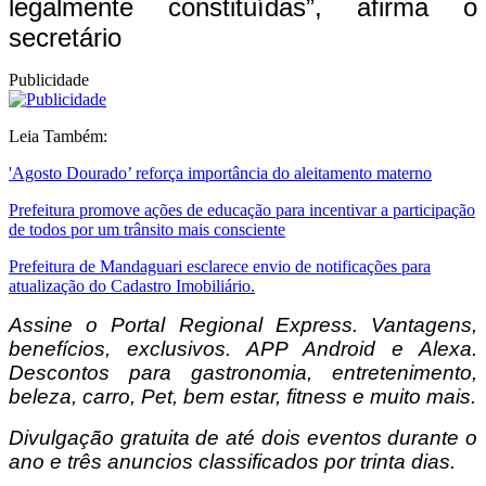
legalmente constituídas”, afirma o
secretário
Publicidade
Leia Também:
'Agosto Dourado’ reforça importância do aleitamento materno
Prefeitura promove ações de educação para incentivar a participação
de todos por um trânsito mais consciente
Prefeitura de Mandaguari esclarece envio de notificações para
atualização do Cadastro Imobiliário.
Assine o
Portal Regional Express. Vantagens,
benefícios, exclusivos. APP Android e Alexa.
Descontos para gastronomia, entretenimento,
beleza, carro, Pet, bem estar, fitness e muito mais.
Divulgação gratuita de até dois eventos durante o
ano e três anuncios classificados por trinta dias.