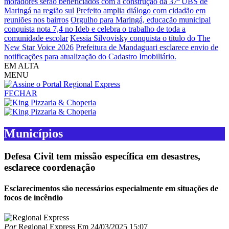
moradores serão beneficiados com a construção da 37ª UBS de
Maringá na região sul
Prefeito amplia diálogo com cidadão em
reuniões nos bairros
Orgulho para Maringá, educação municipal
conquista nota 7,4 no Ideb e celebra o trabalho de toda a
comunidade escolar
Kessia Silvovisky conquista o título do The
New Star Voice 2026
Prefeitura de Mandaguari esclarece envio de
notificações para atualização do Cadastro Imobiliário.
EM ALTA
MENU
FECHAR
Municípios
Defesa Civil tem missão específica em desastres,
esclarece coordenação
Esclarecimentos são necessários especialmente em situações de
focos de incêndio
Por
Regional Express
Em
24/03/2025 15:07