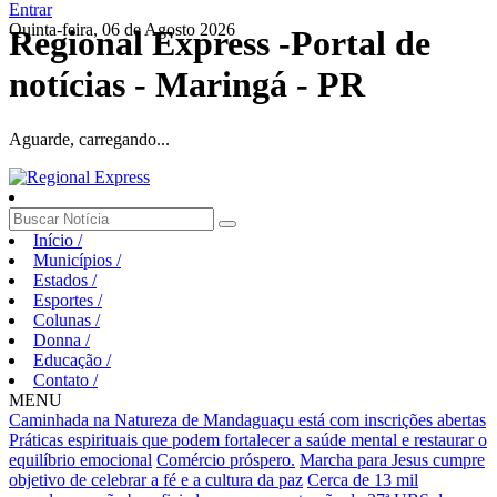
Entrar
Quinta-feira, 06 de Agosto 2026
Regional Express -Portal de
notícias - Maringá - PR
Aguarde, carregando...
Início
/
Municípios
/
Estados
/
Esportes
/
Colunas
/
Donna
/
Educação
/
Contato
/
MENU
Caminhada na Natureza de Mandaguaçu está com inscrições abertas
Práticas espirituais que podem fortalecer a saúde mental e restaurar o
equilíbrio emocional
Comércio próspero.
Marcha para Jesus cumpre
objetivo de celebrar a fé e a cultura da paz
Cerca de 13 mil