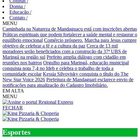
Colunas
/
Donna
/
Educação
/
Contato
/
MENU
Caminhada na Natureza de Mandaguaçu está com inscrições abertas
Práticas espirituais que podem fortalecer a saúde mental e restaurar o
equilíbrio emocional
Comércio próspero.
Marcha para Jesus cumpre
objetivo de celebrar a fé e a cultura da paz
Cerca de 13 mil
moradores serão beneficiados com a construção da 37ª UBS de
Maringá na região sul
Prefeito amplia diálogo com cidadão em
reuniões nos bairros
Orgulho para Maringá, educação municipal
conquista nota 7,4 no Ideb e celebra o trabalho de toda a
comunidade escolar
Kessia Silvovisky conquista o título do The
New Star Voice 2026
Prefeitura de Mandaguari esclarece envio de
notificações para atualização do Cadastro Imobiliário.
EM ALTA
MENU
FECHAR
Esportes