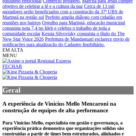
equilíbrio emocional
Comércio próspero.
Marcha para Jesus cumpre
objetivo de celebrar a fé e a cultura da paz
Cerca de 13 mil
moradores serão beneficiados com a construção da 37ª UBS de
Maringá na região sul
Prefeito amplia diálogo com cidadão em
reuniões nos bairros
Orgulho para Maringá, educação municipal
conquista nota 7,4 no Ideb e celebra o trabalho de toda a
comunidade escolar
Kessia Silvovisky conquista o título do The
New Star Voice 2026
Prefeitura de Mandaguari esclarece envio de
notificações para atualização do Cadastro Imobiliário.
EM ALTA
MENU
FECHAR
Geral
A experiência de Vinícius Mello Mencaroni na
construção de equipes de alta performance
Para Vinícius Mello, especialista em gestão e governança, a
experiência prática demonstra que organizações sólidas são
construídas a partir de times bem estruturados, alinhados e