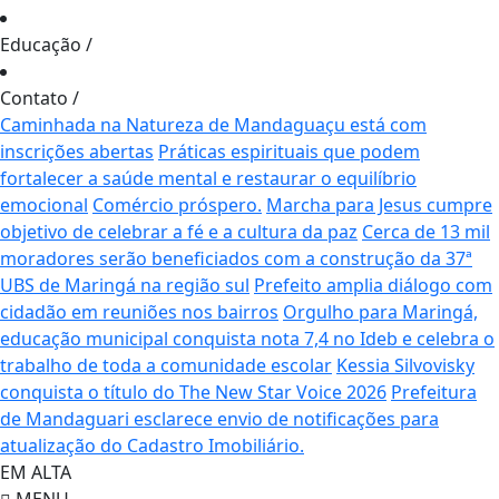
Educação
/
Contato
/
Caminhada na Natureza de Mandaguaçu está com
inscrições abertas
Práticas espirituais que podem
fortalecer a saúde mental e restaurar o equilíbrio
emocional
Comércio próspero.
Marcha para Jesus cumpre
objetivo de celebrar a fé e a cultura da paz
Cerca de 13 mil
moradores serão beneficiados com a construção da 37ª
UBS de Maringá na região sul
Prefeito amplia diálogo com
cidadão em reuniões nos bairros
Orgulho para Maringá,
educação municipal conquista nota 7,4 no Ideb e celebra o
trabalho de toda a comunidade escolar
Kessia Silvovisky
conquista o título do The New Star Voice 2026
Prefeitura
de Mandaguari esclarece envio de notificações para
atualização do Cadastro Imobiliário.
EM ALTA
MENU