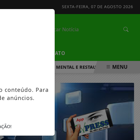
SEXTA-FEIRA, 07 DE AGOSTO 2026
/
EDUCAÇÃO
CONTATO
MENU
 FORTALECER A SAÚDE MENTAL E RESTAURAR O EQUILÍBRIO 
o conteúdo. Para
de anúncios.
AÇÃO!