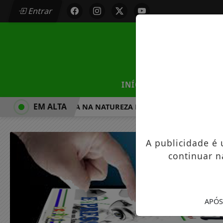
Entrar
/
INÍCIO
MUNICÍPIOS
EM ALTA
CAMINHADA NA NATUREZA DE MANDAGUAÇU ESTÁ COM
A publicidade é
continuar n
APÓS