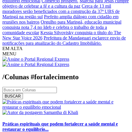
equilíbrio emocional
Comércio próspero.
Marcha para Jesus cumpre
objetivo de celebrar a fé e a cultura da paz
Cerca de 13 mil
moradores serão beneficiados com a construção da 37ª UBS de
Maringá na região sul
Prefeito amplia diálogo com cidadão em
reuniões nos bairros
Orgulho para Maringá, educação municipal
conquista nota 7,4 no Ideb e celebra o trabalho de toda a
comunidade escolar
Kessia Silvovisky conquista o título do The
New Star Voice 2026
Prefeitura de Mandaguari esclarece envio de
notificações para atualização do Cadastro Imobiliário.
EM ALTA
MENU
/Colunas
#fortalecimento
BUSCAR
Samantha di Khali
Práticas espirituais que podem fortalecer a saúde mental e
restaurar o equilíbrio...