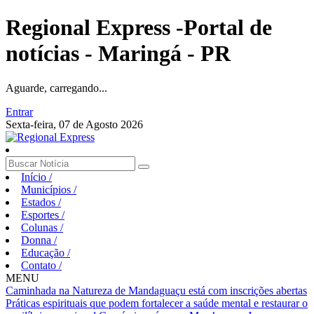
Regional Express -Portal de
notícias - Maringá - PR
Aguarde, carregando...
Entrar
Sexta-feira, 07 de Agosto 2026
Início
/
Municípios
/
Estados
/
Esportes
/
Colunas
/
Donna
/
Educação
/
Contato
/
MENU
Caminhada na Natureza de Mandaguaçu está com inscrições abertas
Práticas espirituais que podem fortalecer a saúde mental e restaurar o