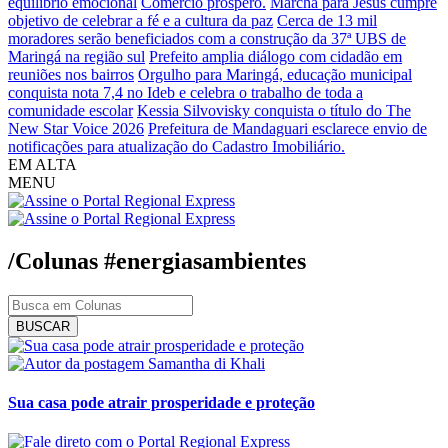
equilíbrio emocional
Comércio próspero.
Marcha para Jesus cumpre
objetivo de celebrar a fé e a cultura da paz
Cerca de 13 mil
moradores serão beneficiados com a construção da 37ª UBS de
Maringá na região sul
Prefeito amplia diálogo com cidadão em
reuniões nos bairros
Orgulho para Maringá, educação municipal
conquista nota 7,4 no Ideb e celebra o trabalho de toda a
comunidade escolar
Kessia Silvovisky conquista o título do The
New Star Voice 2026
Prefeitura de Mandaguari esclarece envio de
notificações para atualização do Cadastro Imobiliário.
EM ALTA
MENU
/Colunas
#energiasambientes
BUSCAR
Samantha di Khali
Sua casa pode atrair prosperidade e proteção