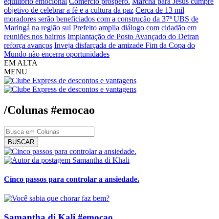
equilíbrio emocional
Comércio próspero.
Marcha para Jesus cumpre
objetivo de celebrar a fé e a cultura da paz
Cerca de 13 mil
moradores serão beneficiados com a construção da 37ª UBS de
Maringá na região sul
Prefeito amplia diálogo com cidadão em
reuniões nos bairros
Implantação de Posto Avançado do Detran
reforça avanços
Inveja disfarçada de amizade
Fim da Copa do
Mundo não encerra oportunidades
EM ALTA
MENU
/Colunas
#emocao
BUSCAR
Samantha di Khali
Cinco passos para controlar a ansiedade.
Samantha di Kali #emocao